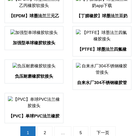
【EPDM】球墨法兰三元乙
【丁腈橡胶】球墨法兰豆奶
丙橡胶软接头
app下载
加强型单球橡胶软接头
【PTFE】球墨法兰四氟橡
胶接头
负压耐磨橡胶软接头
自来水厂304不锈钢橡胶管
接头
【PVC】单球PVC法兰橡胶
接头
文
1
2
…
5
下一页
章