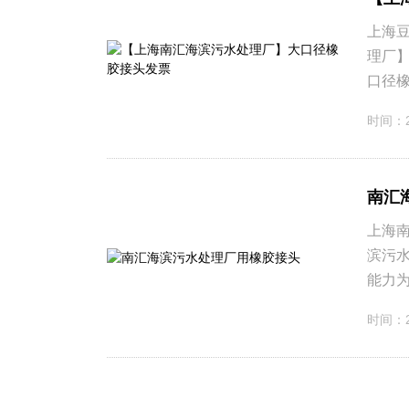
上海豆
理厂】
口径橡
时间
南汇
上海南
滨污水
能力为日
时间