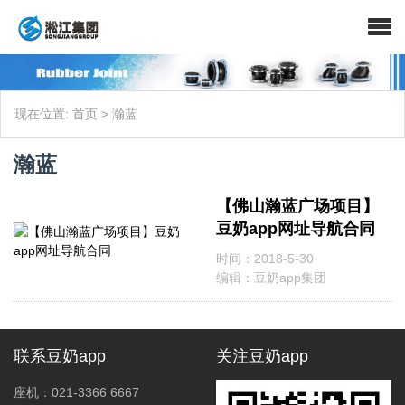
现在位置:
首页
> 瀚蓝
瀚蓝
【佛山瀚蓝广场项目】
豆奶app网址导航合同
时间：2018-5-30
编辑：豆奶app集团
联系豆奶app
关注豆奶app
座机：021-3366 6667