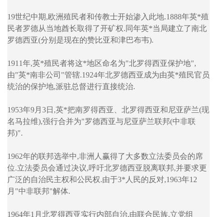
19世纪中期,欧洲殖民者和传教士开始渗入此地.1888年英*殖
民者罗德从当地酋长取得了开矿权.同年英*当局建立了南北
罗德西亚(分别是现在的赞比亚和津巴布韦).
1911年,英*殖民者将这*地区命名为"北罗得西亚保护地",
由"英*南非公司"管辖.1924年北罗德西亚成为由英*殖民官员
统治的保护地,派驻总督进行直接统治.
1953年9月3日,英*把南罗得西亚、北罗得西亚和尼亚萨兰(现
名马拉维),强行合并为"罗德西亚与尼亚萨兰联邦(中非联
邦)".
1962年的联邦选举中,非洲人赢得了大多数立法委员会的席
位.立法委员会通过决议,呼吁北罗德西亚脱离联邦,并要求更
广泛的自治民主权和公民权.由于3*人民的反对,1963年12
月"中非联邦"解体.
1964年1月北罗得西亚实行内部自治,由联合民族.立党组