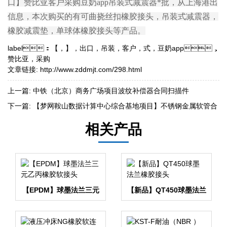
口】赞比亚客户采购豆奶app吊装式减震器*批，从上海港出
信息，本次购买的有可曲挠丝扣橡胶接头，吊装式减震器，
橡胶减震垫，单球体橡胶接头等产品。
label：
【
，
】
，
出口
，
吊装
，
客户
，
式
，
豆奶app
，
赞比亚
，
采购
文章链接:
http://www.zddmjt.com/298.html
上一篇:
中铁（北京）商务广场项目波纹补偿器合同扫描件
下一篇:
【梦网鞍山数据计算中心综合基地项目】不锈钢金属软管合
同
相关产品
【EPDM】球墨法兰三元
【新品】QT450球墨法兰
乙丙橡胶软接头
橡胶接头