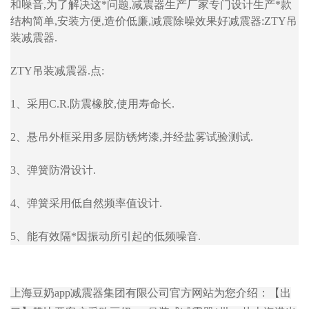
和噪音,为了解决这*问题,减震器生产厂家专门设计生产*款
结构简单,安装方便,造价低廉,减震除噪效果好减震器:ZTY吊
装减震器.
ZTY吊装减震器.点:
1、采用C.R.防震橡胶,使用寿命长.
2、悬吊外框采用多层防锈烤漆,并经盐雾试验测试.
3、弹簧防滑设计.
4、弹簧采用低自然频率值设计.
5、能有效隔*因振动所引起的低频噪音.
上海豆奶app减震器集团有限公司官方网站为您介绍：【出