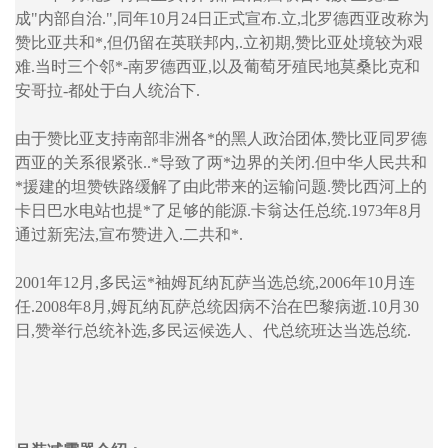
成"内部自治.",同年10月24日正式宣布.立,北罗德西亚改称为
赞比亚共和*,但仍留在英联邦内,.立初期,赞比亚处境较为艰
难.当时三个邻*-南罗德西亚,以及葡萄牙殖民地莫桑比克和
安哥拉-都处于白人统治下.
由于赞比亚支持南部非洲各*的黑人政治团体,赞比亚同罗德
西亚的关系很紧张..*导致了两*边界的关闭.但中华人民共和
*援建的坦赞铁路缓解了由此带来的运输问题.赞比西河上的
卡日巴水电站也提*了足够的能源.卡翁达任总统.1973年8月
通过新宪法,宣布赞进入.二共和*.
2001年12月,多民运*袖姆瓦纳瓦萨当选总统,2006年10月连
任.2008年8月,姆瓦纳瓦萨总统因病不治在巴黎病逝.10月30
日,赞举行总统补选,多民运候选人、代总统班达当选总统.