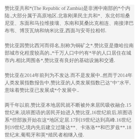
赞比亚共和*(The Republic of Zambia)是非洲中南部的*个内
陆.,大部分属于高原地区.北靠刚果民主共和*、东北邻坦桑
尼亚、东面和马拉维接壤、东南和莫桑比克相连、南接津巴
布韦、博茨瓦纳和纳米比亚,西面与安哥拉相邻.
赞比亚因赞比西河而得名,别称为铜矿之*.赞比亚是撒哈拉南
部城市化程度较高的.,*千万人口中约有*半的人口居住在城
市内.相比周围各*,赞比亚有良好的基础设施和交通.
赞比亚在2014年前列为不发达.而不是发展中..然而于2014年
人类发展指数报告中,赞比亚的人类发展指数已达"中"水平,
意味着赞比亚已发展成*个发展中..
两千年以前,赞比亚本地居民就不断被外来居民吸收融合.15
世纪来,说班图语的居民开始进入赞比亚,16世纪前后,班图语
系*些部族开始在这*地区定居.17到19世纪达到高峰.16世纪
到19世纪,境内先后建立过隆达**、卡洛洛**和巴罗兹**.18
世纪末,葡萄牙和英*殖民者相继入侵.