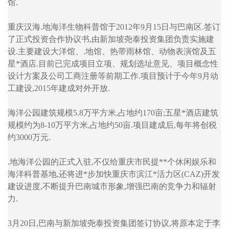
馆.
重庆汉海.地海洋生物科普馆于2012年9月15日与巴南区.签订
了正式投资合作协议书,由新加坡尧泰投资集团负责实施建
设.主要建设大洋馆、.地馆、热带雨林馆、动物表演馆及五
星*酒店.目前已完成项目立项、规划选址意见、项目概念性
设计方案及公司工商注册等前期工作.项目预计于今年9月动
工建设,2015年建成对外开放.
海洋公园建筑规模5.8万平方米,占地约170亩;五星*酒店建筑
规模约为8-10万平方米,占地约50亩.项目建成后,每年将创税
约3000万元.
.地海洋公园的正式入驻,不仅给重庆市民提**个休闲娱乐和
海洋科普基地,还将进*步加快重庆市滨江*活力区(CAZ)开发
建设进度,不断提升巴南城市形象,增强巴南的竞争力和辐射
力.
3月20日,巴南与新加坡尧泰投资集团签订协议,将原本定于李