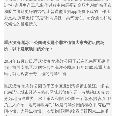
进*外先进生产工艺,制作过程中内层受到高压力,锦纶帘子布
和胶层得到更好的结合,比普通型豆奶app免费下载的工作压
力更高,质量更好.它是*种高弹性、高气密性、耐介质性和耐
气候性的管道接头.
重庆汉海.地水上公园确实是个非常值得大家去游玩的场
所，以下是该项目的介绍：
2014年12月17日,重庆汉海.地海洋公园正式在巴南区开建.作
为目前西南地区.大的综合性海洋公园,2017年建成后,重庆市
民可就近观赏千奇百怪的海洋生物.
重庆汉海.地海洋公园位于巴南区龙洲湾铜锣山通江广场,在
巴南滨江城市经济带核心区域,投资8亿元、占地约310亩.共
分为.地海洋世界、水上乐园和探险公园三个部分.据该项目*
负责人介绍,".地海洋世界"片区是海洋公园的核心,拥有热带
雨林馆、大洋生物馆、.地动物馆和动物表演馆四大主题场