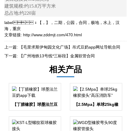
建筑规模:约15.8万平方米
总占地:约220亩
label：
【
，
】
，
二期
，
公园
，
合同
，
极地
，
水上
，
汉
海
，
重庆
文章链接:
http://www.zddmjt.com/470.html
上一篇:
【毛里求斯伊甸园文化广场】吊式豆奶app网址导航合同
下一篇:
【广州地铁13号线*三标段】金属软管合同
相关产品
【丁腈橡胶】球墨法兰豆
【2.5Mpa】单球25kg橡
奶app下载
胶接头“高压消防车”