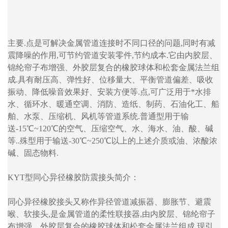
主要.点是可解决金属管道连接时不同口径的问题,同时有减
震降噪的作用,可节约管道安装零件,节约成本.它由内胶层、
锦纶帘子布增强、外胶层复合的橡胶球体和松套金属法兰组
成.具有耐压高、弹性好、位移量大、平衡管道偏差、吸收
振动、降低噪音效果好、安装方便等.点,可广泛用于*水排
水、循环水、暖通空调、消防、造纸、制药、石油化工、船
舶、水泵、压缩机、风机等管道系统.普通型用于输
送-15℃~120℃的空气、压缩空气、水、海水、油、酸、碱
等..殊型用于输送-30℃~250℃以上的上述介质或油、浓酸浓
碱、固态物料.
KYT型同心异径橡胶防震接头简介：
同心异径橡胶接头又称作异径管道减振器、膨胀节、避震
喉、软接头,是金属管道的柔性联接器,由内胶层、锦纶帘子
布增强、外胶层复合的橡胶球体和松套金属法兰组成.现引