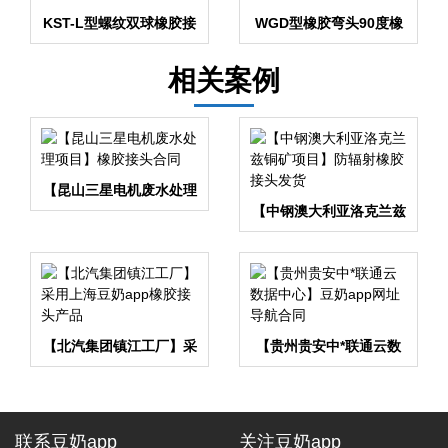
KST-L型螺纹双球橡胶接
WGD型橡胶弯头90度橡
头
胶管接头
相关案例
【昆山三星电机废水处理
项目】橡胶接头合同
【中钢澳大利亚洛克兰兹
铜矿项目】防辐射橡胶接
头发货
【北汽集团镇江工厂】采
【贵州贵安中*联通云数
用上海豆奶app橡胶接头
据中心】豆奶app网址导
产品
航合同
联系豆奶app
关注豆奶app