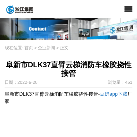
现在位置:
首页
>
企业新闻
>
正文
阜新市DLK37直臂云梯消防车橡胶挠性
接管
日期：2022-6-28
浏览量：451
阜新市DLK37直臂云梯消防车橡胶挠性接管-
豆奶app下载
厂
家