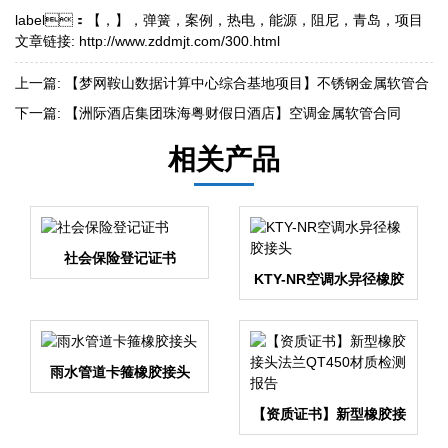
label：
【
，
】
，
弹簧
，
案例
，
热电
，
能源
，
阻尼
，
青岛
，
项目
文章链接:
http://www.zddmjt.com/300.html
上一篇:
【梦网鞍山数据计算中心综合基地项目】不锈钢金属软管合
同
下一篇:
【洲际酒店集团珠海粤财假日酒店】空调金属软管合同
相关产品
社会保险登记证书
KTY-NR空调水异径橡胶
接头
雨水管道卡箍橡胶接头
【资质证书】新型橡胶接
头法兰QT450材质检测报