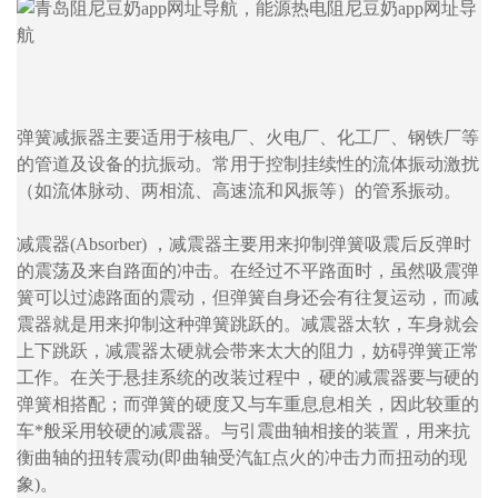
弹簧减振器主要适用于核电厂、火电厂、化工厂、钢铁厂等
的管道及设备的抗振动。常用于控制挂续性的流体振动激扰
（如流体脉动、两相流、高速流和风振等）的管系振动。
减震器(Absorber) ，减震器主要用来抑制弹簧吸震后反弹时
的震荡及来自路面的冲击。在经过不平路面时，虽然吸震弹
簧可以过滤路面的震动，但弹簧自身还会有往复运动，而减
震器就是用来抑制这种弹簧跳跃的。减震器太软，车身就会
上下跳跃，减震器太硬就会带来太大的阻力，妨碍弹簧正常
工作。在关于悬挂系统的改装过程中，硬的减震器要与硬的
弹簧相搭配；而弹簧的硬度又与车重息息相关，因此较重的
车*般采用较硬的减震器。与引震曲轴相接的装置，用来抗
衡曲轴的扭转震动(即曲轴受汽缸点火的冲击力而扭动的现
象)。